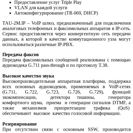
Предоставление услуг Triple Play
VLAN для каждой услуги
Автоконфигурирование (TR-069, DHCP)
TAU-2М.IP – VoIP шлюз, предназначенный для подключения
аналоговых телефонных и факсимильных аппаратов в IP-сеть.
Сервис предоставляется через конвергентную сеть передачи
данных, в которой в качестве коммутационного узла могут
использоваться различные IP-PBX.
Передача факсов
Передача факсимильных сообщений реализована с помощью
аудиокодека G.711 pass-through и по протоколу T.38.
Высокое качество звука
Высокопроизводительная аппаратная платформа, поддержка
всех основных аудиокодеков, применяемых в VoIP-сетях
(G.711, G.722, G.723, G.726, G.729), функций
эхокомпенсации, детектора тишины, генератора
комфортного шума, приема и генерации сигналов DTMF, а
также механизмов приоритезации трафика (QoS)
обеспечивают высокое качество голосовой информации.
Резервирование
При отсутствии связи с основным SSW, производится