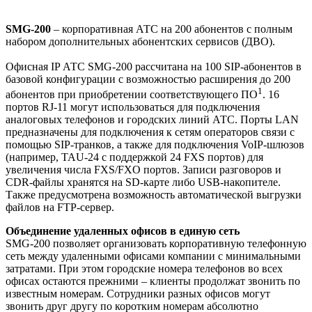
SMG-200
– корпоративная АТС на 200 абонентов с полным
набором дополнительных абонентских сервисов (ДВО).
Офисная IP АТС SMG-200 рассчитана на 100 SIP-абонентов в
базовой конфигурации с возможностью расширения до 200
1
абонентов при приобретении соответствующего ПО
. 16
портов RJ-11 могут использоваться для подключения
аналоговых телефонов и городских линий АТС. Порты LAN
предназначены для подключения к сетям операторов связи с
помощью SIP-транков, а также для подключения VoIP-шлюзов
(например, TAU-24 с поддержкой 24 FXS портов) для
увеличения числа FXS/FXO портов. Записи разговоров и
CDR-файлы хранятся на SD-карте либо USB-накопителе.
Также предусмотрена возможность автоматической выгрузки
файлов на FTP-сервер.
Объединение удаленных офисов в единую сеть
SMG-200 позволяет организовать корпоративную телефонную
сеть между удаленными офисами компании с минимальными
затратами. При этом городские номера телефонов во всех
офисах остаются прежними – клиенты продолжат звонить по
известным номерам. Сотрудники разных офисов могут
звонить друг другу по коротким номерам абсолютно