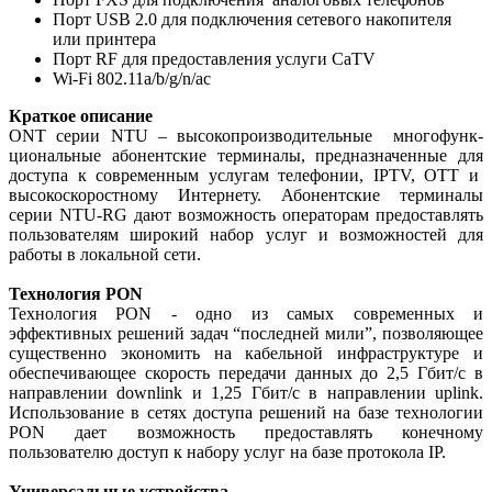
Порт USB 2.0 для подключения сетевого накопителя
или принтера
Порт RF для предоставления услуги CaTV
Wi-Fi 802.11a/b/g/n/ac
Краткое описание
ONT серии NTU – высокопроизводительные многофунк­
циональные абонентские терминалы, предназначенные для
доступа к современным услугам телефонии, IPTV, OTT и
высокоскоростному Интернету. Абонентские терминалы
серии NTU-RG дают возможность операторам предоставлять
пользователям широкий набор услуг и возможностей для
работы в локальной сети.
Технология PON
Технология PON - одно из самых современных и
эффективных решений задач “последней мили”, позволяющее
существенно экономить на кабельной инфраструктуре и
обеспечивающее скорость передачи данных до 2,5 Гбит/с в
направлении downlink и 1,25 Гбит/с в направлении uplink.
Использование в сетях доступа решений на базе технологии
PON дает возможность предоставлять конечному
пользователю доступ к набору услуг на базе протокола IP.
Универсальные устройства