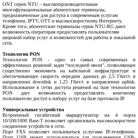
ONT серии NTU – высокопроизводительные
многофункциональные абонентские терминалы,
предназначенные для доступа к современным услугам
телефонии, IPTV, OTT и высокоскоростному Интернету.
Кроме того, абонентские терминалы серии NTU-RG дают
возможность операторам предоставлять пользователям
широкий набор услуг и возможностей для работы в локальной
сети.
Технология PON
Технология PON - одно из самых современных и
эффективных решений задач “последней мили”, позволяющее
существенно экономить на кабельной инфраструктуре и
обеспечивающее скорость передачи данных до 2,5 Гбит/с в
направлении downlink и 1,25 Гбит/с в направлении uplink.
Использование в сетях доступа решений на базе технологии
PON дает возможность предоставлять конечному
пользователю доступ к набору услуг на базе протокола IP.
Универсальные устройства
Встроенный гигабитный маршрутизатор на 4 порта
10/100/1000 Base-T позволяет организовать высокоскоростное
соединение устройств в сети.
Порт FXS позволяет пользоваться услугами IP-телефонии.
Порт USB может использоваться для подключения USB-